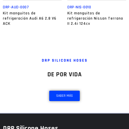
DRP-AUD-0007
DRP-NIS-0010
Kit manguitos de
Kit manguitos de
refrigeración Audi A6 2.8 V6
refrigeración Nissan Terrano
ACK
II 2.4i 124cv
DRP SILICONE HOSES
GARANTÍA
DE POR VIDA
SABER MÁS
DRP Silicone Hoses