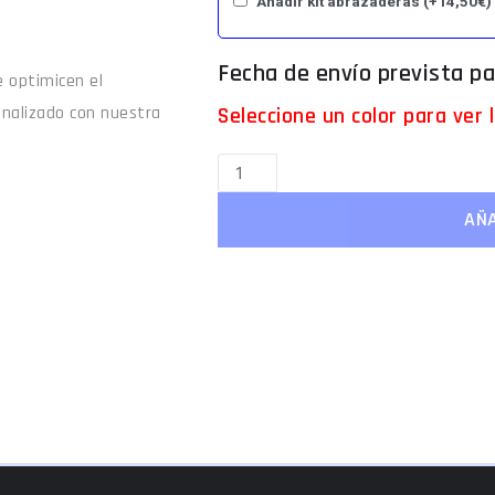
Añadir kit abrazaderas
(+
14,50
€
)
 optimicen el
Seleccione un color para ver
onalizado con nuestra
AÑA