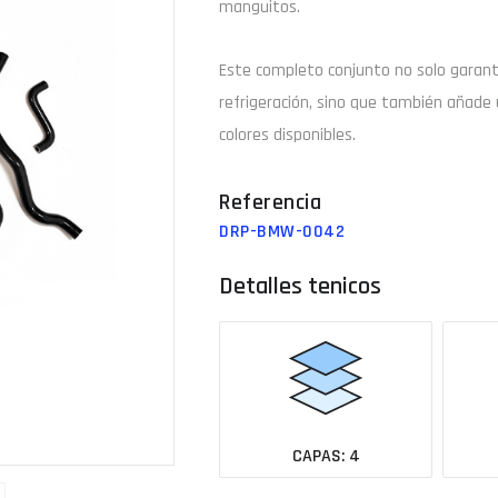
manguitos.
Email
Este completo conjunto no solo garan
refrigeración, sino que también añade 
colores disponibles.
¿Tu 
Ver todas las medidas
DRP-BMW-0042
Detalles tenicos
CAPAS: 4