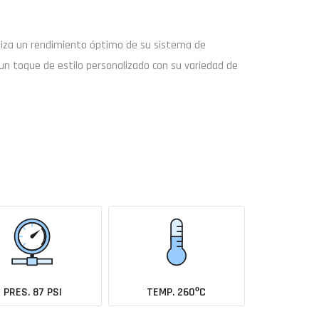
tiza un rendimiento óptimo de su sistema de
un toque de estilo personalizado con su variedad de
Buscar
Enviar consulta
coche todavía no está en el catálogo?
Avísame cuando se añada
PRES. 87 PSI
TEMP. 260ºC