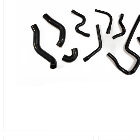
productos de DRP Silicona Hoses.
Manguera de vacío
Adaptadores aluminio