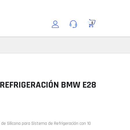
0
Buscar por modelo
Consultar modelo
Modelo
 REFRIGERACIÓN BMW E28
ción
t de Silicona para Sistema de Refrigeración con 10