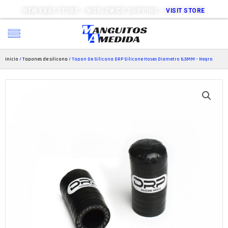
NEW EBAY STORE – WORLDWIDE SHIPPING –
VISIT STORE
Inicio
/
Tapones de silicona
/ Tapon De Silicona DRP Silicone Hoses Diametro 6,5MM – Negro