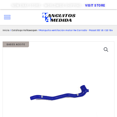
NEW EBAY STORE – WORLDWIDE SHIPPING –
VISIT STORE
Inicio
/
Catálogo Volkswagen
/ Manguito ventilación motor Vw Corrado – Passat B3 1.8 / 2.0 16v
GASES ACEITE