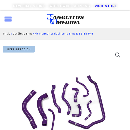
NEW EBAY STORE – WORLDWIDE SHIPPING –
VISIT STORE
Inicio
/
Catálogo Bmw
/ Kit manguitos de silicona Bmw E36 318is M43
REFRIGERACIÓN