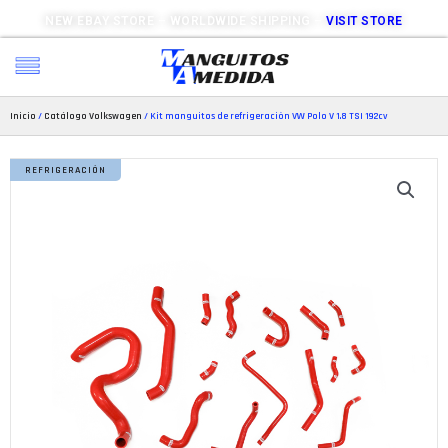
NEW EBAY STORE – WORLDWIDE SHIPPING –
VISIT STORE
Inicio
/
Catálogo Volkswagen
/ Kit manguitos de refrigeración VW Polo V 1.8 TSI 192cv
REFRIGERACIÓN