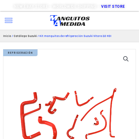
NEW EBAY STORE – WORLDWIDE SHIPPING –
VISIT STORE
Inicio
/
Catálogo Suzuki
/ Kit manguitos de refrigeración Suzuki Vitara 2.0 HDI
REFRIGERACIÓN