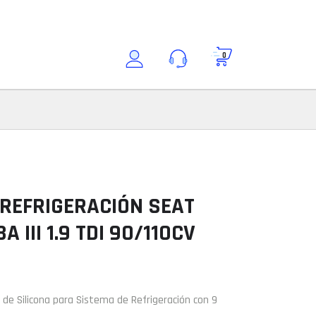
0
Buscar por modelo
Consultar modelo
Modelo
 REFRIGERACIÓN SEAT
 III 1.9 TDI 90/110CV
ción
t de Silicona para Sistema de Refrigeración con 9