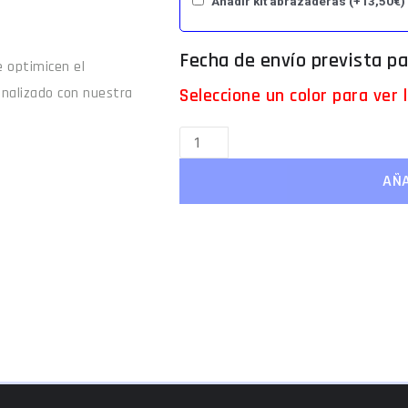
Añadir kit abrazaderas
(+
13,50
€
)
 optimicen el
Seleccione un color para ver
onalizado con nuestra
AÑA