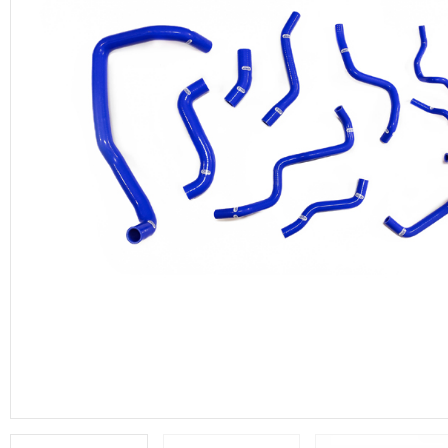
productos de DRP Silicona Hoses.
Manguera de vacío
Adaptadores aluminio