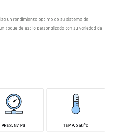
tiza un rendimiento óptimo de su sistema de
un toque de estilo personalizado con su variedad de
Buscar
Enviar consulta
coche todavía no está en el catálogo?
Avísame cuando se añada
PRES. 87 PSI
TEMP. 260ºC