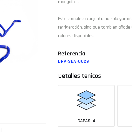
manguitos.
Email
Este completo conjunto no solo garan
refrigeración, sino que también añade 
colores disponibles.
¿Tu 
Ver todas las medidas
DRP-SEA-0029
Detalles tenicos
CAPAS: 4