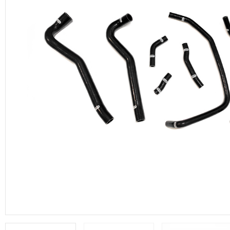
productos de DRP Silicona Hoses.
Manguera de vacío
Adaptadores aluminio