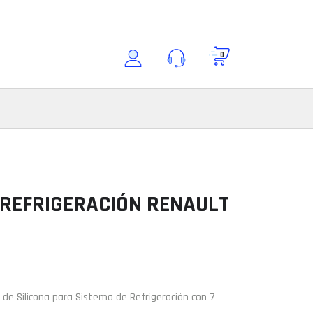
0
Buscar por modelo
Consultar modelo
Modelo
 REFRIGERACIÓN RENAULT
ción
t de Silicona para Sistema de Refrigeración con 7