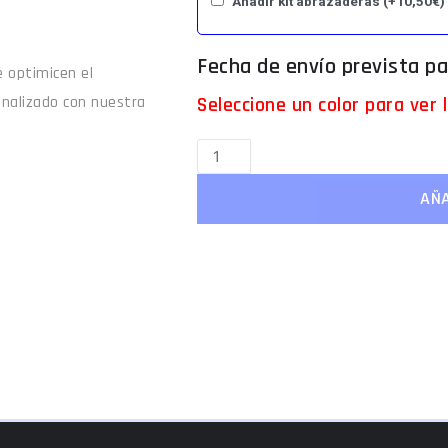
Añadir kit abrazaderas
(+
10,50
€
)
 optimicen el
Seleccione un color para ver
onalizado con nuestra
AÑA