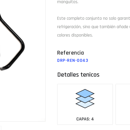
manguitos.
Email
Este completo conjunto no solo garan
refrigeración, sino que también añade 
colores disponibles.
¿Tu 
Ver todas las medidas
DRP-REN-0043
Detalles tenicos
CAPAS: 4