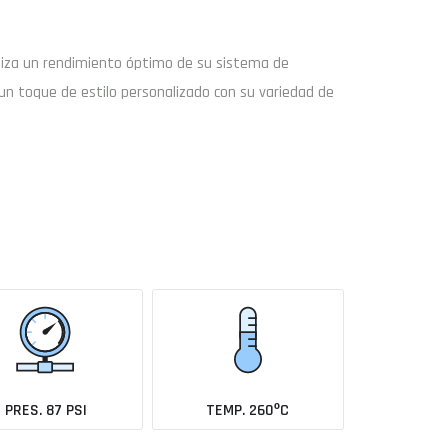
tiza un rendimiento óptimo de su sistema de
un toque de estilo personalizado con su variedad de
Buscar
Enviar consulta
coche todavía no está en el catálogo?
Avísame cuando se añada
PRES. 87 PSI
TEMP. 260ºC