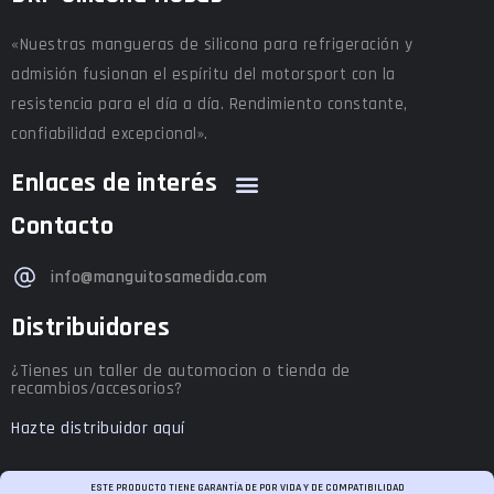
«Nuestras mangueras de silicona para refrigeración y
admisión fusionan el espíritu del motorsport con la
resistencia para el día a día. Rendimiento constante,
confiabilidad excepcional».
Enlaces de interés
Contacto
info@manguitosamedida.com
Distribuidores
¿Tienes un taller de automocion o tienda de
recambios/accesorios?
Hazte distribuidor aquí
ESTE PRODUCTO TIENE GARANTÍA DE POR VIDA Y DE COMPATIBILIDAD