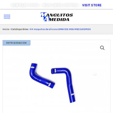
NEW EBAY STORE – WORLDWIDE SHIPPING –
VISIT STORE
Inicio
/
Catálogo Bmw
/ Kit maguitos de silicona BMW E36 M50/M52 EUROPEOS
REFRIGERACIÓN