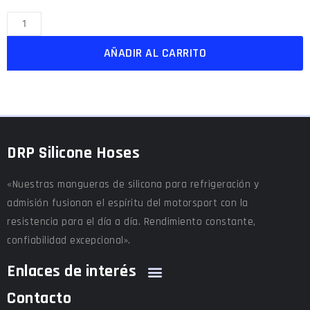
AÑADIR AL CARRITO
DRP Silicone Hoses
«Nuestras mangueras de silicona para refrigeración y
admisión fusionan el espíritu del motorsport con la
resistencia para el día a día. Rendimiento constante,
confiabilidad excepcional».
Enlaces de interés
Contacto