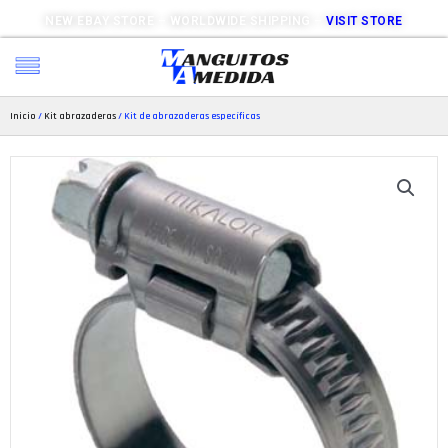
NEW EBAY STORE – WORLDWIDE SHIPPING –
VISIT STORE
Inicio
/
Kit abrazaderas
/ Kit de abrazaderas específicas