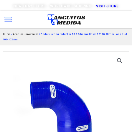
NEW EBAY STORE – WORLDWIDE SHIPPING –
VISIT STORE
Inicio
/
Acoples universales
/ Codo silicona reductor DRP Silicone Hoses 90º 76-70mm Longitud
102×102 Azul