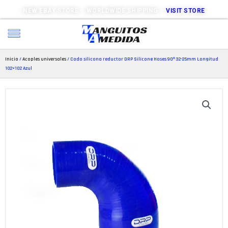
NEW EBAY STORE – WORLDWIDE SHIPPING –
VISIT STORE
Inicio
/
Acoples universales
/ Codo silicona reductor DRP Silicone Hoses 90º 32-25mm Longitud
102×102 Azul