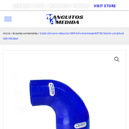
NEW EBAY STORE – WORLDWIDE SHIPPING –
VISIT STORE
Inicio
/
Acoples universales
/ Codo silicona reductor DRP Silicone Hoses 90º 25-16mm Longitud
102×102 Azul