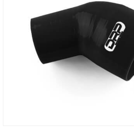
productos de DRP Silicona Hoses.
Manguera de vacío
Adaptadores aluminio