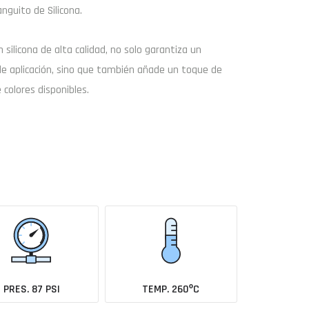
nguito de Silicona.
on
silicona de alta calidad
, no solo garantiza un
de aplicación, sino que también añade un toque de
Buscar
 colores disponibles.
Enviar consulta
coche todavía no está en el catálogo?
Avísame cuando se añada
PRES. 87 PSI
TEMP. 260ºC