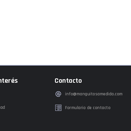
nterés
Contacto
info@manguitosamedida.com
dad
Formulario de contacto