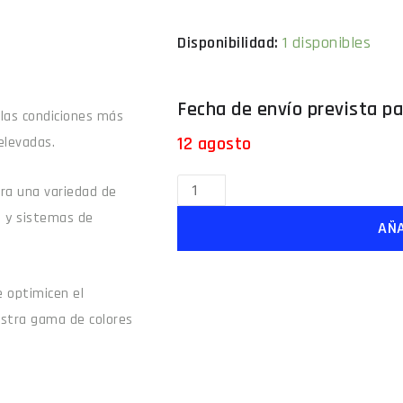
Disponibilidad:
1 disponibles
 las condiciones más
12 agosto
elevadas.
para una variedad de
e y sistemas de
AÑA
 optimicen el
estra gama de colores