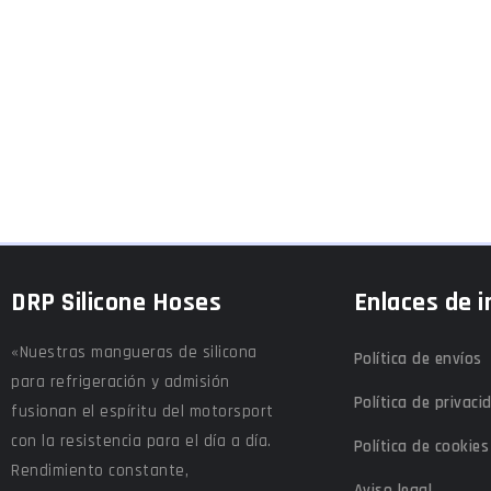
DRP Silicone Hoses
Enlaces de i
«Nuestras mangueras de silicona
Política de envíos
para refrigeración y admisión
Política de privaci
fusionan el espíritu del motorsport
con la resistencia para el día a día.
Política de cookies
Rendimiento constante,
Aviso legal