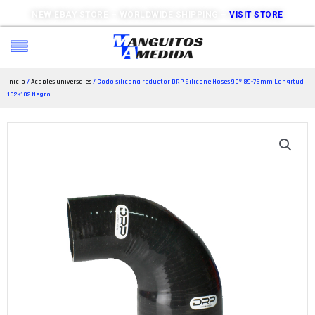
NEW EBAY STORE – WORLDWIDE SHIPPING –
VISIT STORE
Inicio
/
Acoples universales
/ Codo silicona reductor DRP Silicone Hoses 90º 89-76mm Longitud
102×102 Negro