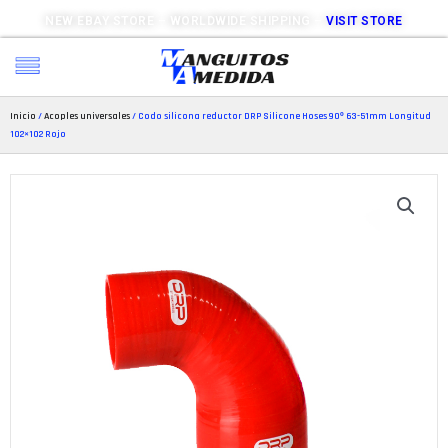
NEW EBAY STORE – WORLDWIDE SHIPPING –
VISIT STORE
Inicio
/
Acoples universales
/ Codo silicona reductor DRP Silicone Hoses 90º 63-51mm Longitud
102×102 Rojo