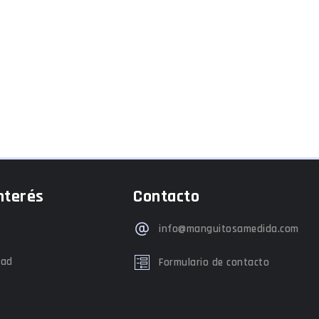
nterés
Contacto
info@manguitosamedida.com
dad
Formulario de contacto