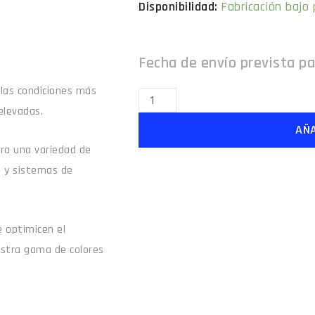
Fabricación bajo
 las condiciones más
elevadas.
AÑA
para una variedad de
e y sistemas de
 optimicen el
estra gama de colores