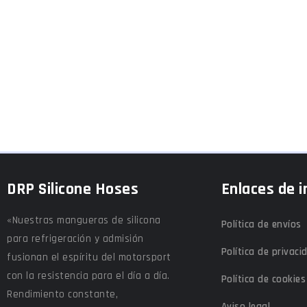
DRP Silicone Hoses
Enlaces de i
«Nuestras mangueras de silicona
Política de envíos
para refrigeración y admisión
Política de privaci
fusionan el espíritu del motorsport
con la resistencia para el día a día.
Política de cookies
Rendimiento constante,
Aviso legal