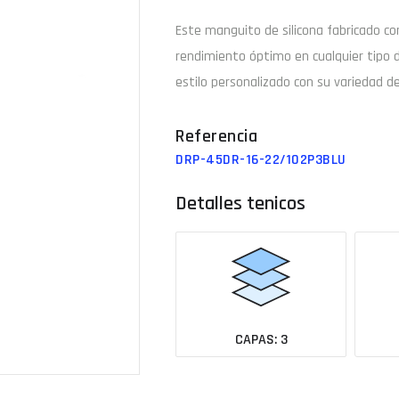
Este manguito de
silicona
fabricado c
Email
rendimiento óptimo en cualquier tipo 
estilo personalizado con su variedad de
¿Tu 
DRP-45DR-16-22/102P3BLU
Ver todas las medidas
Detalles tenicos
CAPAS: 3