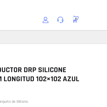
0
Buscar por modelo
Consultar modelo
Modelo
DUCTOR DRP SILICONE
M LONGITUD 102×102 AZUL
ción
nguito de Silicona.