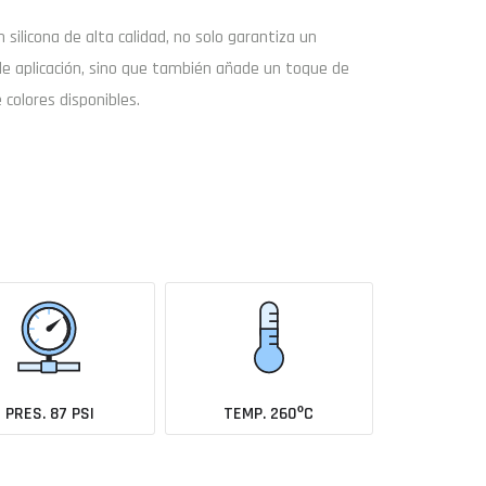
on
silicona de alta calidad
, no solo garantiza un
de aplicación, sino que también añade un toque de
 colores disponibles.
Buscar
Enviar consulta
coche todavía no está en el catálogo?
Avísame cuando se añada
PRES. 87 PSI
TEMP. 260ºC