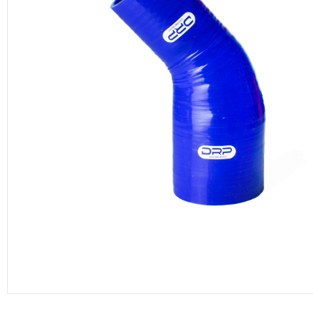
productos de DRP Silicona Hoses.
Manguera de vacío
Adaptadores aluminio