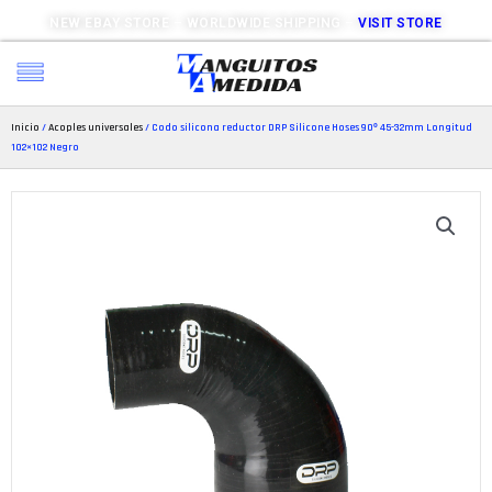
NEW EBAY STORE – WORLDWIDE SHIPPING –
VISIT STORE
Inicio
/
Acoples universales
/ Codo silicona reductor DRP Silicone Hoses 90º 45-32mm Longitud
102×102 Negro