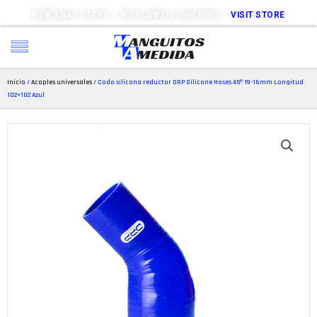
NEW EBAY STORE – WORLDWIDE SHIPPING –
VISIT STORE
Inicio
/
Acoples universales
/ Codo silicona reductor DRP Silicone Hoses 45º 19-16mm Longitud
102×102 Azul