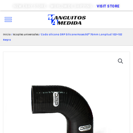
NEW EBAY STORE – WORLDWIDE SHIPPING –
VISIT STORE
Inicio
/
Acoples universales
/ Codo silicona DRP Silicone Hoses 90º 76mm Longitud 102×102
Negro