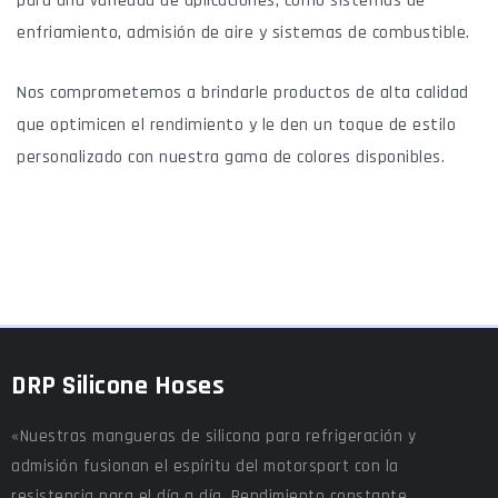
para una variedad de aplicaciones, como sistemas de
enfriamiento, admisión de aire y sistemas de combustible.
Nos comprometemos a brindarle productos de alta calidad
que optimicen el rendimiento y le den un toque de estilo
personalizado con nuestra gama de colores disponibles.
DRP Silicone Hoses
«Nuestras mangueras de silicona para refrigeración y
admisión fusionan el espíritu del motorsport con la
resistencia para el día a día. Rendimiento constante,