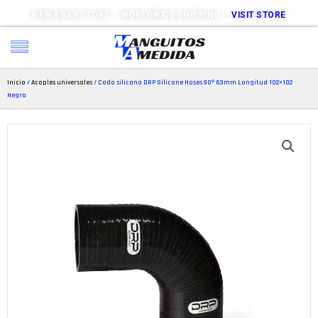
NEW EBAY STORE – WORLDWIDE SHIPPING –
VISIT STORE
Inicio
/
Acoples universales
/ Codo silicona DRP Silicone Hoses 90º 63mm Longitud 102×102
Negro