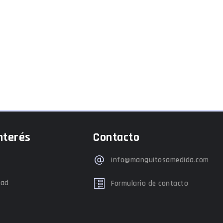
nterés
Contacto
info@manguitosamedida.com
dad
Formulario de contacto