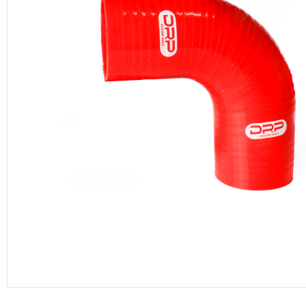
productos de DRP Silicona Hoses.
Manguera de vacío
Adaptadores aluminio