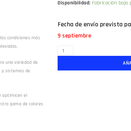
Disponibilidad:
Fabricación bajo
9 septiembre
 las condiciones más
elevadas.
para una variedad de
AÑA
e y sistemas de
 optimicen el
estra gama de colores