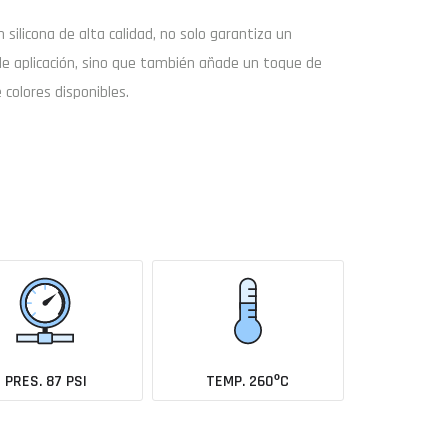
on
silicona de alta calidad
, no solo garantiza un
de aplicación, sino que también añade un toque de
 colores disponibles.
Buscar
Enviar consulta
coche todavía no está en el catálogo?
Avísame cuando se añada
PRES. 87 PSI
TEMP. 260ºC