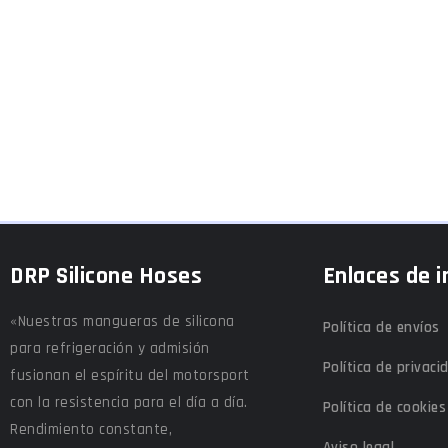
DRP Silicone Hoses
Enlaces de i
«Nuestras mangueras de silicona
Política de envíos
para refrigeración y admisión
Política de privaci
fusionan el espíritu del motorsport
con la resistencia para el día a día.
Política de cookies
Rendimiento constante,
Aviso legal