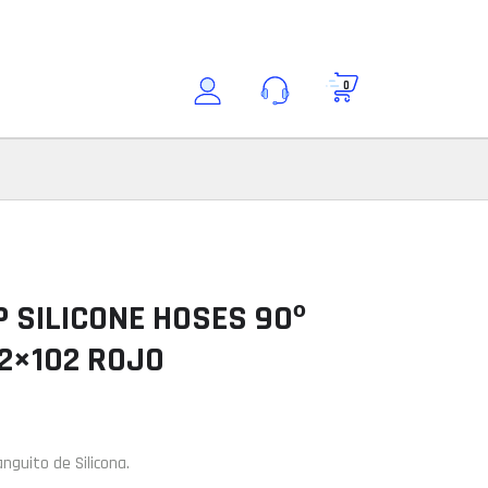
0
Buscar por modelo
Consultar modelo
Modelo
P SILICONE HOSES 90º
2×102 ROJO
ción
nguito de Silicona.