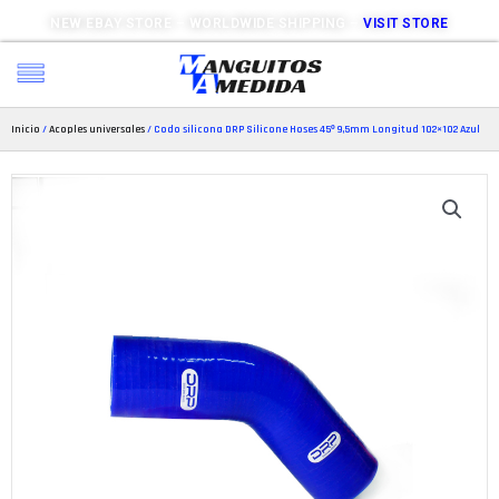
NEW EBAY STORE – WORLDWIDE SHIPPING –
VISIT STORE
Inicio
/
Acoples universales
/ Codo silicona DRP Silicone Hoses 45º 9,5mm Longitud 102×102 Azul