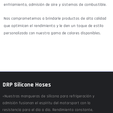
enfriamiento, admisión de aire y sistemas de combustible.
Nos comprometemos a brindarle productos de alta calidad
que optimicen el rendimiento y le den un toque de estilo
personalizado con nuestra gama de colores disponibles.
DRP Silicone Hoses
«Nuestras mangueras de silicona para refrigeración y
admisión fusionan el espíritu del motorsport con la
resistencia para el día a día. Rendimiento constante,