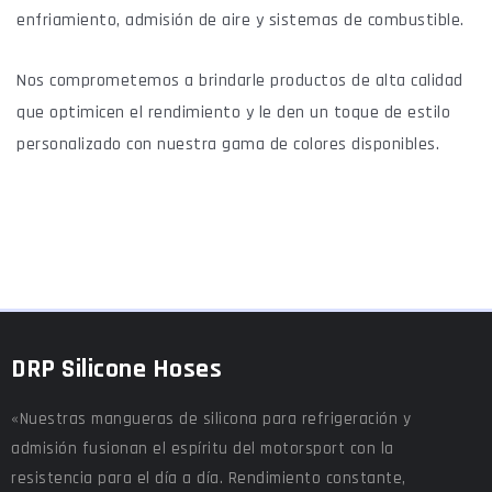
enfriamiento, admisión de aire y sistemas de combustible.
Nos comprometemos a brindarle productos de alta calidad
que optimicen el rendimiento y le den un toque de estilo
personalizado con nuestra gama de colores disponibles.
DRP Silicone Hoses
«Nuestras mangueras de silicona para refrigeración y
admisión fusionan el espíritu del motorsport con la
resistencia para el día a día. Rendimiento constante,