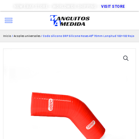
NEW EBAY STORE – WORLDWIDE SHIPPING –
VISIT STORE
Inicio
/
Acoples universales
/ Codo silicona DRP Silicone Hoses 45º 70mm Longitud 102×102 Rojo