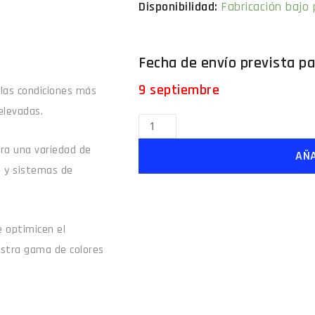
Fabricación bajo
9 septiembre
 las condiciones más
elevadas.
para una variedad de
AÑA
e y sistemas de
 optimicen el
estra gama de colores