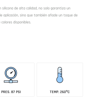
on
silicona de alta calidad
, no solo garantiza un
de aplicación, sino que también añade un toque de
 colores disponibles.
Buscar
Enviar consulta
coche todavía no está en el catálogo?
Avísame cuando se añada
PRES. 87 PSI
TEMP. 260ºC