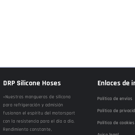
DRP Silicone Hoses
Enlaces de i
«Nuestras mangueras de silicona
Política de envíos
para refrigeración y admisión
Política de privaci
fusionan el espíritu del motorsport
con la resistencia para el día a día.
Política de cookies
Rendimiento constante,
Aviso legal