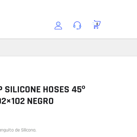
0
Buscar por modelo
Consultar modelo
Modelo
 SILICONE HOSES 45º
02×102 NEGRO
ción
nguito de Silicona.