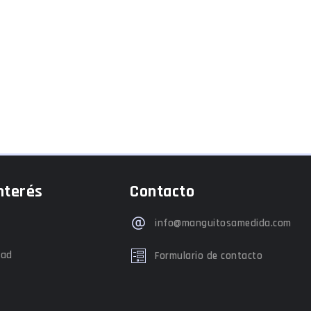
nterés
Contacto
info@manguitosamedida.com
dad
Formulario de contacto