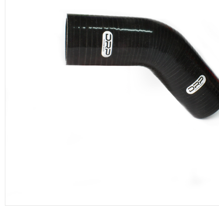
productos de DRP Silicona Hoses.
Manguera de vacío
Adaptadores aluminio