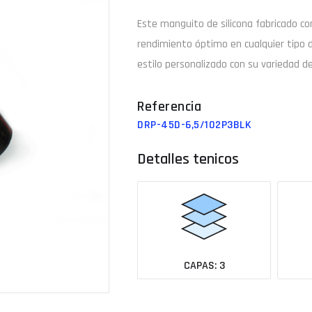
Este manguito de
silicona
fabricado c
Email
rendimiento óptimo en cualquier tipo 
estilo personalizado con su variedad de
¿Tu 
DRP-45D-6,5/102P3BLK
Ver todas las medidas
Detalles tenicos
CAPAS: 3