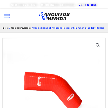
NEW EBAY STORE – WORLDWIDE SHIPPING –
VISIT STORE
Inicio
/
Acoples universales
/ Codo silicona DRP Silicone Hoses 45º 54mm Longitud 102×102 Rojo