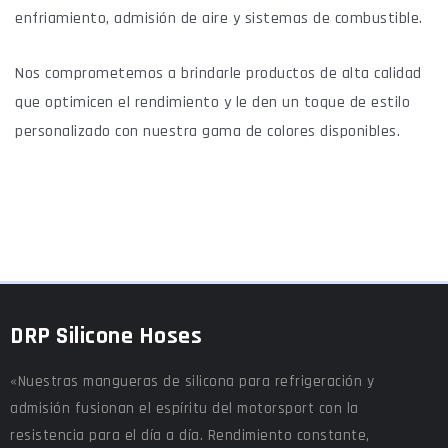
enfriamiento, admisión de aire y sistemas de combustible.
Nos comprometemos a brindarle productos de alta calidad
que optimicen el rendimiento y le den un toque de estilo
personalizado con nuestra gama de colores disponibles.
DRP Silicone Hoses
«Nuestras mangueras de silicona para refrigeración y
admisión fusionan el espíritu del motorsport con la
resistencia para el día a día. Rendimiento constante,