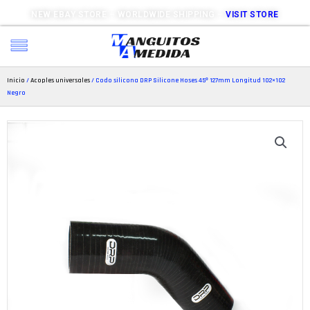
NEW EBAY STORE – WORLDWIDE SHIPPING –
VISIT STORE
Inicio
/
Acoples universales
/ Codo silicona DRP Silicone Hoses 45º 127mm Longitud 102×102
Negro