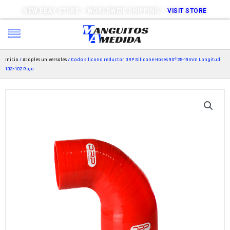
NEW EBAY STORE – WORLDWIDE SHIPPING –
VISIT STORE
Inicio
/
Acoples universales
/ Codo silicona reductor DRP Silicone Hoses 90º 25-19mm Longitud
102×102 Rojo