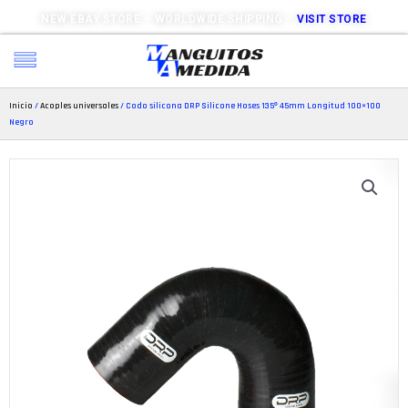
NEW EBAY STORE – WORLDWIDE SHIPPING –
VISIT STORE
Inicio
/
Acoples universales
/ Codo silicona DRP Silicone Hoses 135º 45mm Longitud 100×100
Negro