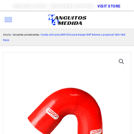
NEW EBAY STORE – WORLDWIDE SHIPPING –
VISIT STORE
Inicio
/
Acoples universales
/ Codo silicona DRP Silicone Hoses 135º 30mm Longitud 100×100
Rojo