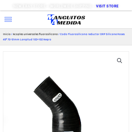
NEW EBAY STORE – WORLDWIDE SHIPPING –
VISIT STORE
Inicio
/
Acoples universales fluorosilicona
/ Codo Fluorosilicona reductor DRP Silicone Hoses
45º 70-51mm Longitud 102×102 Negro