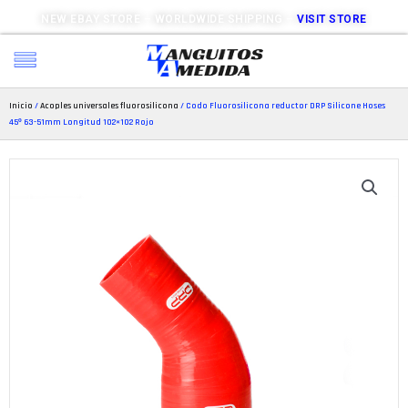
NEW EBAY STORE – WORLDWIDE SHIPPING –
VISIT STORE
Inicio
/
Acoples universales fluorosilicona
/ Codo Fluorosilicona reductor DRP Silicone Hoses
45º 63-51mm Longitud 102×102 Rojo