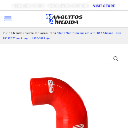
NEW EBAY STORE – WORLDWIDE SHIPPING –
VISIT STORE
Inicio
/
Acoples universales fluorosilicona
/ Codo Fluorosilicona reductor DRP Silicone Hoses
90º 102-76mm Longitud 102×102 Rojo