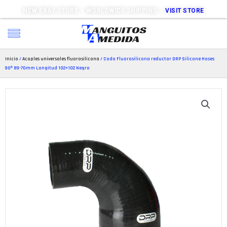
NEW EBAY STORE – WORLDWIDE SHIPPING –
VISIT STORE
Inicio
/
Acoples universales fluorosilicona
/ Codo Fluorosilicona reductor DRP Silicone Hoses
90º 89-70mm Longitud 102×102 Negro