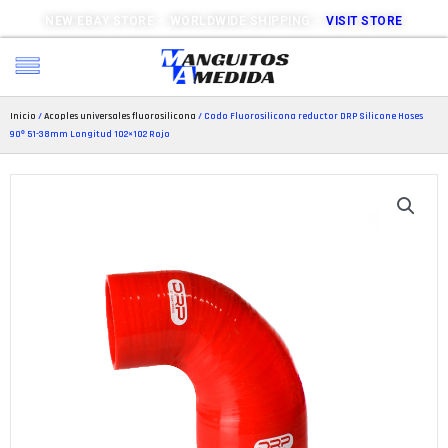
NEW EBAY STORE – WORLDWIDE SHIPPING –
VISIT STORE
Inicio
/
Acoples universales fluorosilicona
/ Codo Fluorosilicona reductor DRP Silicone Hoses
90º 51-38mm Longitud 102×102 Rojo