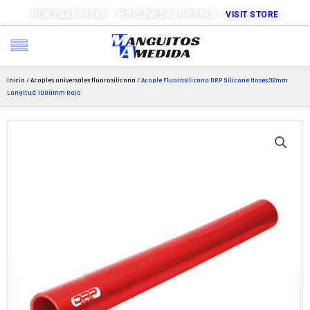
NEW EBAY STORE – WORLDWIDE SHIPPING –
VISIT STORE
Inicio
/
Acoples universales fluorosilicona
/ Acople Fluorosilicona DRP Silicone Hoses 32mm
Longitud 1000mm Rojo