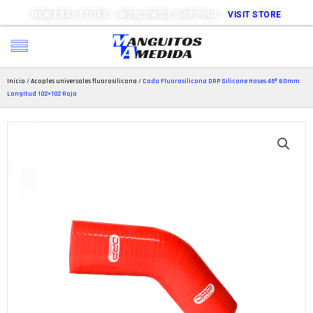
NEW EBAY STORE – WORLDWIDE SHIPPING –
VISIT STORE
Inicio
/
Acoples universales fluorosilicona
/ Codo Fluorosilicona DRP Silicone Hoses 45º 60mm
Longitud 102×102 Rojo