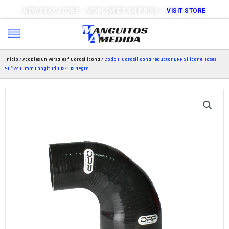
NEW EBAY STORE – WORLDWIDE SHIPPING –
VISIT STORE
Inicio
/
Acoples universales fluorosilicona
/ Codo Fluorosilicona reductor DRP Silicone Hoses
90º 22-16mm Longitud 102×102 Negro