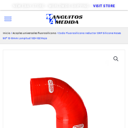
NEW EBAY STORE – WORLDWIDE SHIPPING –
VISIT STORE
Inicio
/
Acoples universales fluorosilicona
/ Codo Fluorosilicona reductor DRP Silicone Hoses
90º 13-8mm Longitud 102×102 Rojo