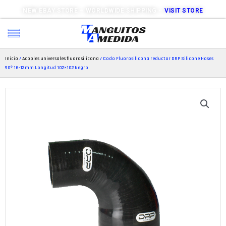
NEW EBAY STORE – WORLDWIDE SHIPPING –
VISIT STORE
Inicio
/
Acoples universales fluorosilicona
/ Codo Fluorosilicona reductor DRP Silicone Hoses
90º 16-13mm Longitud 102×102 Negro