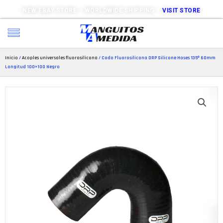
NEW EBAY STORE – WORLDWIDE SHIPPING –
VISIT STORE
Inicio
/
Acoples universales fluorosilicona
/ Codo Fluorosilicona DRP Silicone Hoses 135º 60mm
Longitud 100×100 Negro