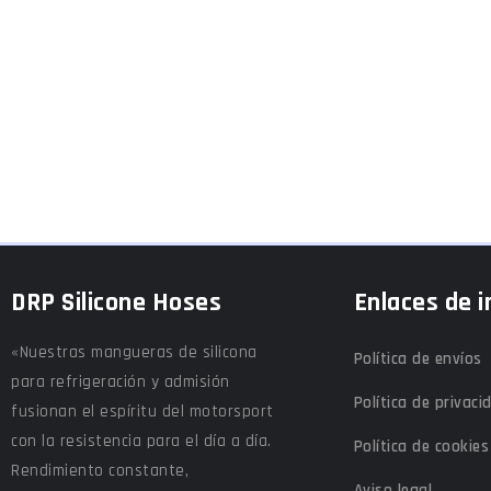
DRP Silicone Hoses
Enlaces de i
«Nuestras mangueras de silicona
Política de envíos
para refrigeración y admisión
Política de privaci
fusionan el espíritu del motorsport
con la resistencia para el día a día.
Política de cookies
Rendimiento constante,
Aviso legal