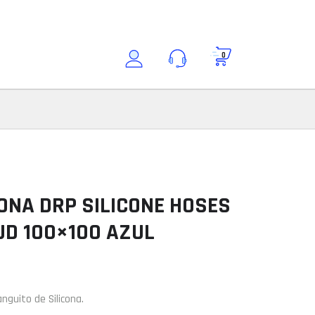
0
Buscar por modelo
Consultar modelo
Modelo
ONA DRP SILICONE HOSES
UD 100×100 AZUL
ción
nguito de Silicona.