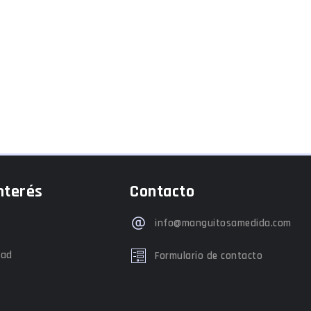
nterés
Contacto
info@manguitosamedida.com
dad
Formulario de contacto