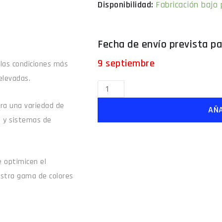
Fabricación bajo
9 septiembre
 las condiciones más
elevadas.
para una variedad de
AÑA
e y sistemas de
 optimicen el
estra gama de colores