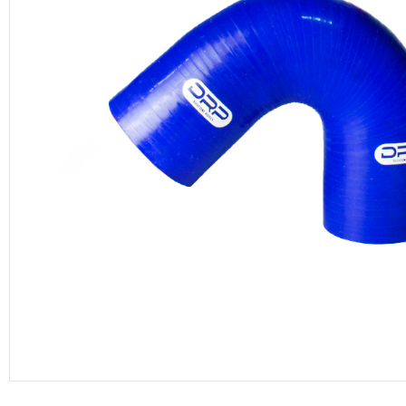
productos de DRP Silicona Hoses.
Manguera de vacío
Adaptadores aluminio