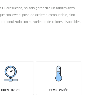
on
Fluorosilicona
, no solo garantiza un rendimiento
que conlleve el paso de aceite o combustible, sino
ersonalizado con su variedad de colores disponibles.
Buscar
Enviar consulta
coche todavía no está en el catálogo?
Avísame cuando se añada
PRES. 87 PSI
TEMP. 260ºC