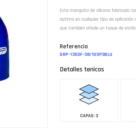
Este manguito de
silicona
fabricado c
Email
óptimo en cualquier tipo de aplicación 
que también añade un toque de estilo p
¿Tu 
DRP-135DF-38/100P3BLU
Ver todas las medidas
Detalles tenicos
CAPAS: 3