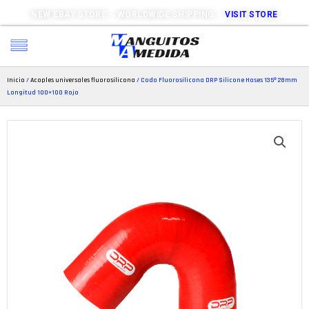
NEW EBAY STORE – WORLDWIDE SHIPPING –
VISIT STORE
Inicio
/
Acoples universales fluorosilicona
/ Codo Fluorosilicona DRP Silicone Hoses 135º 28mm
Longitud 100×100 Rojo