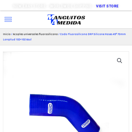
NEW EBAY STORE – WORLDWIDE SHIPPING –
VISIT STORE
Inicio
/
Acoples universales fluorosilicona
/ Codo Fluorosilicona DRP Silicone Hoses 45º 70mm
Longitud 102×102 Azul