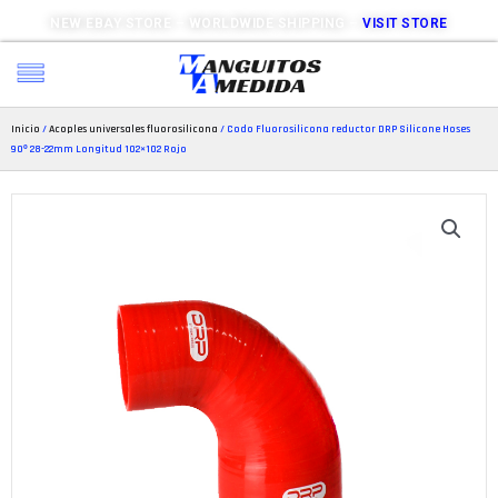
NEW EBAY STORE – WORLDWIDE SHIPPING –
VISIT STORE
Inicio
/
Acoples universales fluorosilicona
/ Codo Fluorosilicona reductor DRP Silicone Hoses
90º 28-22mm Longitud 102×102 Rojo