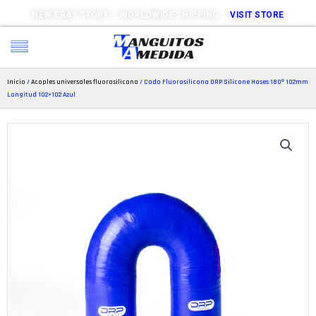
NEW EBAY STORE – WORLDWIDE SHIPPING –
VISIT STORE
Inicio
/
Acoples universales fluorosilicona
/ Codo Fluorosilicona DRP Silicone Hoses 180º 102mm
Longitud 102×102 Azul