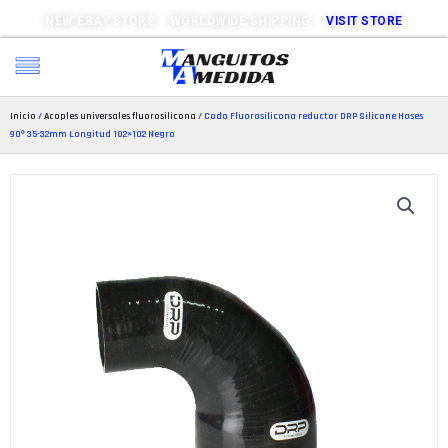
NEW EBAY STORE – WORLDWIDE SHIPPING –
VISIT STORE
Inicio
/
Acoples universales fluorosilicona
/ Codo Fluorosilicona reductor DRP Silicone Hoses
90º 35-32mm Longitud 102×102 Negro