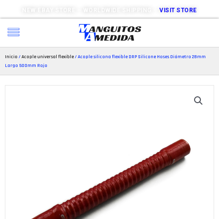
NEW EBAY STORE – WORLDWIDE SHIPPING –
VISIT STORE
Inicio
/
Acople universal flexible
/ Acople silicona flexible DRP Silicone Hoses Diámetro 28mm
Largo 500mm Rojo