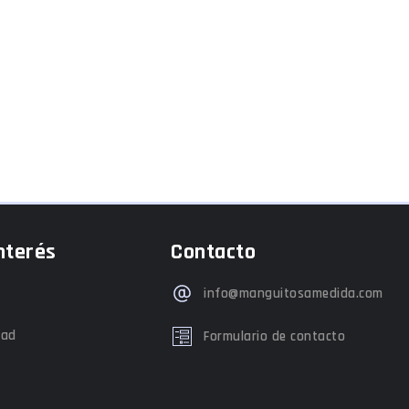
nterés
Contacto
info@manguitosamedida.com
dad
Formulario de contacto