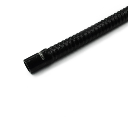
productos de DRP Silicona Hoses.
Manguera de vacío
Adaptadores aluminio