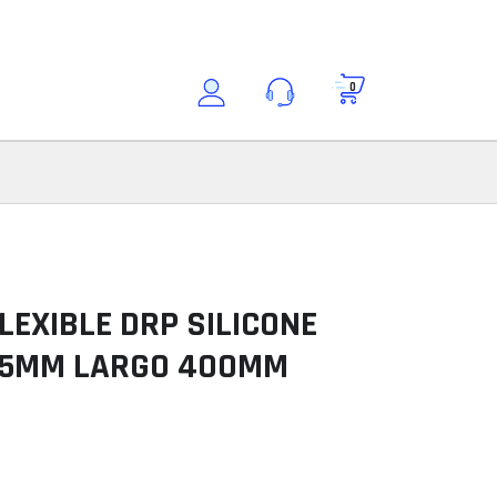
0
Buscar por modelo
Consultar modelo
Modelo
LEXIBLE DRP SILICONE
25MM LARGO 400MM
ción