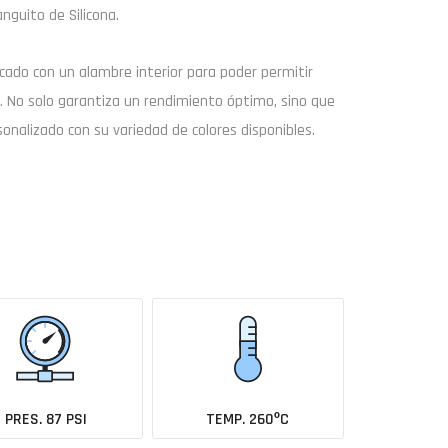
nguito de Silicona.
icado con un alambre interior para poder permitir
a. No solo garantiza un rendimiento óptimo, sino que
Buscar
nalizado con su variedad de colores disponibles.
Enviar consulta
coche todavía no está en el catálogo?
Avísame cuando se añada
PRES. 87 PSI
TEMP. 260ºC