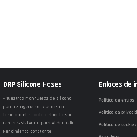
DRP Silicone Hoses
Enlaces de i
«Nuestras mangueras de silicona
Política de envíos
para refrigeración y admisión
Política de privaci
fusionan el espíritu del motorsport
con la resistencia para el día a día.
Política de cookies
Rendimiento constante,
Aviso legal