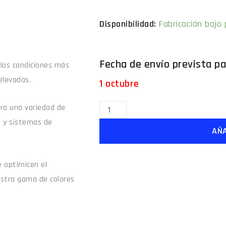
Fabricación bajo
 las condiciones más
elevadas.
1 octubre
para una variedad de
e y sistemas de
AÑA
 optimicen el
estra gama de colores